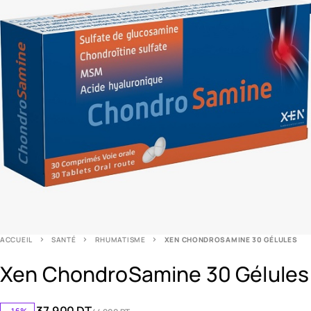
ACCUEIL
SANTÉ
RHUMATISME
XEN CHONDROSAMINE 30 GÉLULES
Xen ChondroSamine 30 Gélules
37.900
DT
-16%