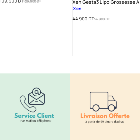
109.900
DT
Xen Gesta3 Lipo Grossesse A
129.900
DT
Xen
44.900
DT
54.900
DT