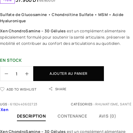
44.900
DT
Sulfate de Glucosamine • Chondroïtine Sulfate • MSM • Acide
Hyaluronique
Xen ChondroSamine – 30 Gélules
est un complément alimentaire
spécialement formulé pour soutenir la santé articulaire, préserver la
mobilité et contribuer au confort des articulations au quotidien.
EN STOCK
AJOUTER AU PANIER
SHARE
ADD TO WISHLIST
UGS :
6192440602723
CATÉGORIES :
RHUMATISME
,
SANTÉ
Xen
DESCRIPTION
CONTENANCE
AVIS (0)
Xen ChondroSamine – 30 Gélules
est un
complément alimentaire