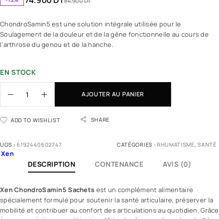
84.900
DT
ChondroSamin5 est une solution intégrale utilisée pour le
Soulagement de la douleur et de la gêne fonctionnelle au cours de
l’arthrose du genou et de la hanche.
EN STOCK
AJOUTER AU PANIER
SHARE
ADD TO WISHLIST
UGS :
6192440602747
CATÉGORIES :
RHUMATISME
,
SANTÉ
Xen
DESCRIPTION
CONTENANCE
AVIS (0)
Xen ChondroSamin5 Sachets
est un
complément alimentaire
spécialement formulé pour soutenir la
santé
articulaire, préserver la
mobilité et contribuer au confort des articulations au quotidien. Grâce