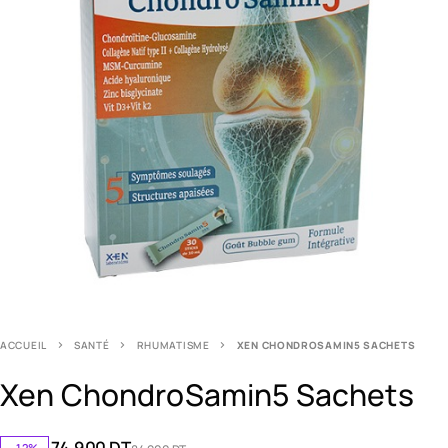
ACCUEIL
SANTÉ
RHUMATISME
XEN CHONDROSAMIN5 SACHETS
Xen ChondroSamin5 Sachets
74.900
DT
-12%