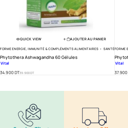
QUICK VIEW
AJOUTER AU PANIER
FORME ENERGIE, IMMUNITÉ & COMPLÉMENTS ALIMENTAIRES
SANTÉ
FORME 
Phytothera Ashwagandha 60 Gélules
Phytot
Vital
Vital
34.900
DT
37.900
39.900
DT