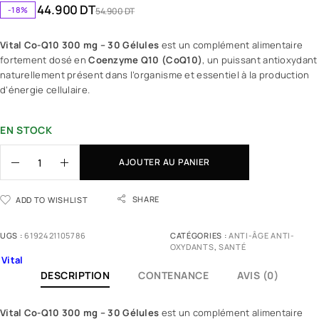
44.900
DT
-18%
54.900
DT
Vital Co-Q10 300 mg – 30 Gélules
est un complément alimentaire
fortement dosé en
Coenzyme Q10 (CoQ10)
, un puissant antioxydant
naturellement présent dans l’organisme et essentiel à la production
d’énergie cellulaire.
EN STOCK
AJOUTER AU PANIER
SHARE
ADD TO WISHLIST
UGS :
6192421105786
CATÉGORIES :
ANTI-ÂGE ANTI-
OXYDANTS
,
SANTÉ
Vital
DESCRIPTION
CONTENANCE
AVIS (0)
Vital Co-Q10 300 mg – 30 Gélules
est un
complément alimentaire