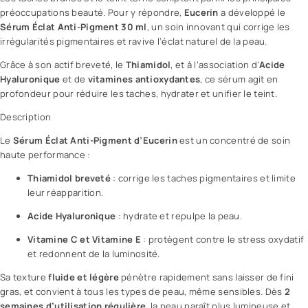
préoccupations
beauté
. Pour y répondre,
Eucerin
a développé le
Sérum
Éclat Anti-Pigment 30 ml
, un soin innovant qui corrige les
irrégularités pigmentaires et ravive l’éclat naturel de la peau.
Grâce à son actif breveté, le
Thiamidol
, et à l’association d’
Acide
Hyaluronique
et de
vitamines antioxydantes
, ce sérum agit en
profondeur pour réduire les taches, hydrater et unifier le teint.
Description
Le
Sérum Éclat Anti-Pigment d’Eucerin
est un concentré de soin
haute performance :
Thiamidol breveté
: corrige les taches pigmentaires et limite
leur réapparition.
Acide Hyaluronique
: hydrate et repulpe la peau.
Vitamine C et Vitamine E
: protègent contre le stress oxydatif
et redonnent de la luminosité.
Sa texture
fluide et légère
pénètre rapidement sans laisser de fini
gras, et convient à tous les types de peau, même sensibles. Dès
2
semaines d’utilisation régulière
, la peau paraît plus lumineuse et