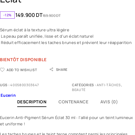
149.900
DT
-12%
169.900
DT
Sérum éclat à la texture ultra légère
La peau paraît unifiée, lisse et d’un éclat naturel
Réduit efficacement les taches brunes et prévient leur réapparition
BIENTÔT DISPONIBLE
SHARE
ADD TO WISHLIST
UGS :
4005800303647
CATÉGORIES :
ANTI-TÂCHES
,
BEAUTÉ
Eucerin
DESCRIPTION
CONTENANCE
AVIS (0)
Eucerin Anti-Pigment Sérum Éclat 30 ml : l’allié pour un teint lumineux
et uniforme !
Les taches brunes et le teint terne comptent parmi les principales