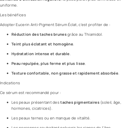
uniforme.
Les bénéfices
Adopter
Eucerin Anti-Pigment
Sérum Éclat, c’est profiter de :
Réduction des taches brunes
grâce au Thiamidol.
Teint plus éclatant et homogène
.
Hydratation intense et durable
.
Peau repulpée, plus ferme et plus lisse
.
Texture confortable, non grasse et rapidement absorbée
.
Indications
Ce sérum est recommandé pour :
Les peaux présentant des
taches pigmentaires
(soleil, âge,
hormones, cicatrices).
Les peaux ternes ou en manque de vitalité.
Les personnes souhaitant prévenir les signes de l’âge.