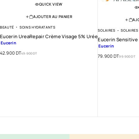
QUICK VIEW
AJOUTER AU PANIER
AJ
BEAUTÉ
SOINS HYDRATANTS
SOLAIRES
SOLAIRES
Eucerin UreaRepair Crème Visage 5% Urée
Eucerin Sensitive
Eucerin
Eucerin
42.900
DT
49.900
DT
79.900
DT
99.900
DT