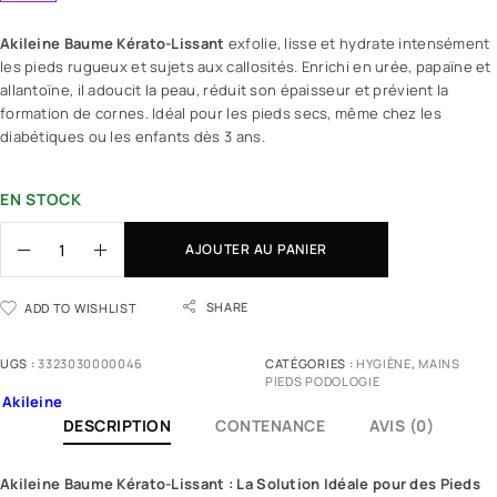
Akileine Baume Kérato-Lissant
exfolie, lisse et hydrate intensément
les pieds rugueux et sujets aux callosités. Enrichi en urée, papaïne et
allantoïne, il adoucit la peau, réduit son épaisseur et prévient la
formation de cornes. Idéal pour les pieds secs, même chez les
diabétiques ou les enfants dès 3 ans.
EN STOCK
AJOUTER AU PANIER
SHARE
ADD TO WISHLIST
UGS :
3323030000046
CATÉGORIES :
HYGIÈNE
,
MAINS
PIEDS PODOLOGIE
Akileine
DESCRIPTION
CONTENANCE
AVIS (0)
Akileine
Baume Kérato-Lissant : La Solution Idéale pour des Pieds