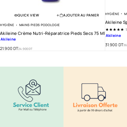
HYGIÈNE
M
QUICK VIEW
AJOUTER AU PANIER
Akileine S
HYGIÈNE
MAINS PIEDS PODOLOGIE
N
1
Akileine Crème Nutri-Réparatrice Pieds Secs 75 Ml
Akileine
Akileine
31.900
DT
36
21.900
DT
24.900
DT