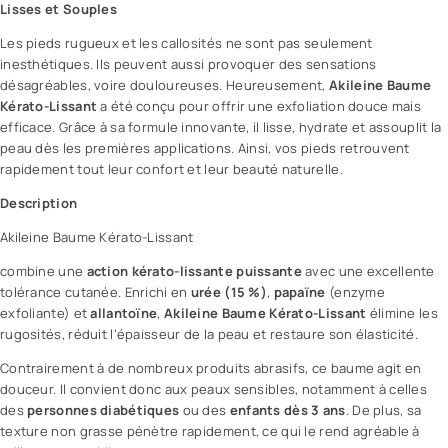
Lisses et Souples
Les pieds rugueux et les callosités ne sont pas seulement
inesthétiques. Ils peuvent aussi provoquer des sensations
désagréables, voire douloureuses. Heureusement,
Akileine Baume
Kérato-Lissant
a été conçu pour offrir une exfoliation douce mais
efficace. Grâce à sa formule innovante, il lisse, hydrate et assouplit la
peau dès les premières applications. Ainsi, vos pieds retrouvent
rapidement tout leur confort et leur
beauté
naturelle.
Description
Akileine Baume
Kérato-Lissant
combine une
action kérato-lissante puissante
avec une excellente
tolérance cutanée. Enrichi en
urée (15 %)
,
papaïne
(enzyme
exfoliante) et
allantoïne
,
Akileine Baume Kérato-Lissant
élimine les
rugosités, réduit l’épaisseur de la peau et restaure son élasticité.
Contrairement à de nombreux produits abrasifs, ce baume agit en
douceur. Il convient donc aux peaux sensibles, notamment à celles
des
personnes diabétiques
ou des
enfants dès 3 ans
. De plus, sa
texture non grasse pénètre rapidement, ce qui le rend agréable à