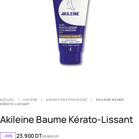
ACCUEIL
HYGIÈNE
MAINS PIEDS PODOLOGIE
AKILEINE BAUME
KÉRATO-LISSANT
Akileine Baume Kérato-Lissant
23.900
DT
-20%
29.900
DT