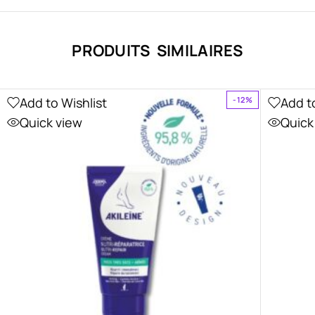
PRODUITS SIMILAIRES
Add to Wishlist
Add t
-12%
Quick view
Quick