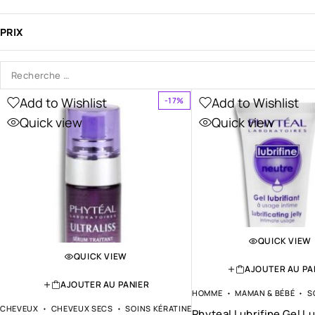
PRIX
Add to Wishlist
Add to Wishlist
-17%
Quick view
Quick view
QUICK VIEW
QUICK VIEW
AJOUTER AU PA
AJOUTER AU PANIER
HOMME
MAMAN & BÉBÉ
S
CHEVEUX
CHEVEUX SECS
SOINS KÉRATINE
Phyteal Lubrifine Gel Lu