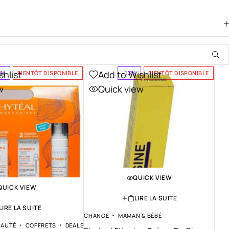
shlist
Add to Wishlist
7%
BIENTÔT DISPONIBLE
-13%
BIENTÔT DISPONIBLE
w
Quick view
QUICK VIEW
QUICK VIEW
LIRE LA SUITE
LIRE LA SUITE
CHANGE
MAMAN & BÉBÉ
EAUTÉ
COFFRETS
DEALS