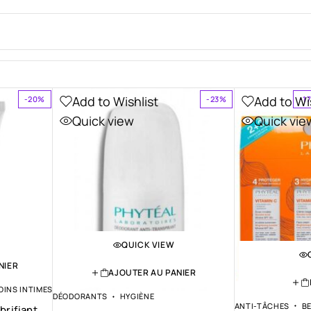
Add to Wishlist
Add to Wi
-20%
-23%
-1
Quick view
Quick vie
QUICK VIEW
NIER
AJOUTER AU PANIER
OINS INTIMES
DÉODORANTS
HYGIÈNE
ANTI-TÂCHES
B
brifiant