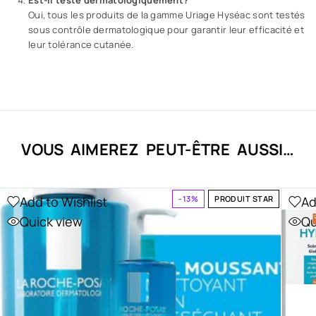
p
Oui, tous les produits de la gamme Uriage Hyséac sont testés
e
sous contrôle dermatologique pour garantir leur efficacité et
leur tolérance cutanée.
a
u
x
g
r
a
s
VOUS AIMEREZ PEUT-ÊTRE AUSSI…
s
e
s
Add to Wishlist
Ad
à
-13%
PRODUIT STAR
i
Quick view
Qu
m
p
e
r
f
e