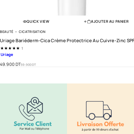
s
d
e
QUICK VIEW
AJOUTER AU PANIER
s
é
BEAUTÉ
CICATRISATION
b
Uriage Bariéderm-Cica Crème Protectrice Au Cuivre-Zinc SP
u
Note
5.00
sur 5
1
m
Uriage
e
49.900
DT
t
59.900
DT
l
a
i
s
s
e
l
a
p
e