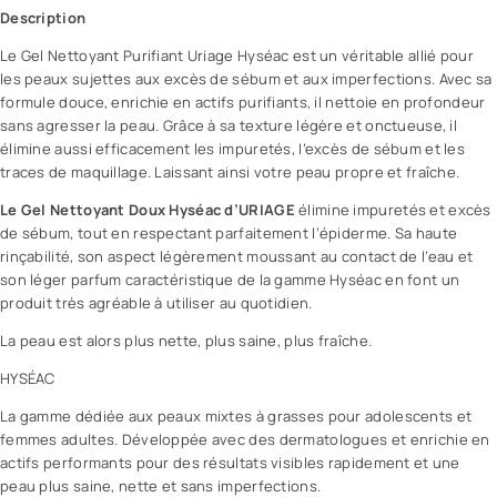
v
Description
o
Le Gel Nettoyant Purifiant Uriage
Hyséac
est un véritable allié pour
t
les peaux sujettes aux
excès de sébum
et aux imperfections. Avec sa
r
formule douce, enrichie en actifs purifiants, il nettoie en profondeur
e
sans agresser la peau. Grâce à sa texture légère et onctueuse, il
p
élimine aussi efficacement les impuretés, l’excès de sébum et les
e
traces de maquillage. Laissant ainsi votre peau propre et fraîche.
a
u
Le Gel Nettoyant Doux Hyséac d’URIAGE
élimine impuretés et excès
e
de sébum, tout en respectant parfaitement l’épiderme. Sa haute
n
rinçabilité, son aspect légèrement moussant au contact de l’eau et
d
son léger parfum caractéristique de la gamme Hyséac en font un
o
produit très agréable à utiliser au quotidien.
u
La peau est alors plus nette, plus saine, plus fraîche.
c
e
HYSÉAC
u
La gamme dédiée aux peaux mixtes à grasses pour adolescents et
r
femmes adultes. Développée avec des dermatologues et enrichie en
a
actifs performants pour des résultats visibles rapidement et une
v
peau plus saine, nette et sans imperfections.