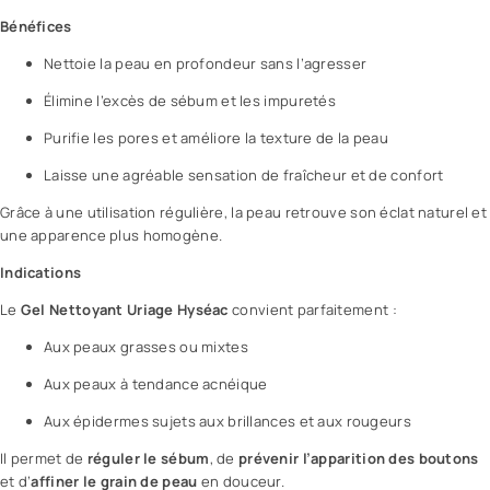
e
c
Bénéfices
U
Nettoie la peau en profondeur sans l’agresser
r
i
Élimine l’excès de sébum et les impuretés
a
Purifie les pores et améliore la texture de la peau
g
e
Laisse une agréable sensation de fraîcheur et de confort
H
Grâce à une utilisation régulière, la peau retrouve son éclat naturel et
y
une apparence plus homogène.
s
é
Indications
a
Le
Gel Nettoyant Uriage Hyséac
convient parfaitement :
c
G
Aux peaux grasses ou mixtes
e
Aux peaux à tendance acnéique
l
N
Aux épidermes sujets aux brillances et aux rougeurs
e
t
Il permet de
réguler le sébum
, de
prévenir l’apparition des boutons
t
et d’
affiner le grain de peau
en douceur.