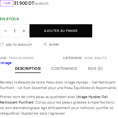
31.900
DT
-14%
36.900
DT
N
EN STOCK
e
t
AJOUTER AU PANIER
t
o
y
SHARE
ADD TO WISHLIST
e
z
UGS :
3661434009983
CATÉGORIES :
ACNÉ
,
BEAUTÉ
e
Uriage
t
DESCRIPTION
CONTENANCE
AVIS (0)
p
u
Révélez la Beauté de Votre Peau avec
Uriage
Hyséac – Gel Nettoyant
r
Purifiant – Un Soin Essentiel pour une Peau Équilibrée et Rayonnante
i
Prenez soin de votre peau au quotidien avec
Uriage Hyséac
Gel
f
Nettoyant Purifiant
. Conçu pour les
peaux grasses
à
imperfections
,
i
ce soin dermatologique agit efficacement pour nettoyer, purifier et
e
rééquilibrer l’épiderme sans l’agresser.
z