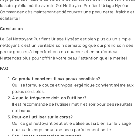
a
le soin qu’elle mérite avec le Gel Nettoyant Purifiant Uriage Hyséac.
l
Commandez dès maintenant et découvrez une peau nette, fraîche et
e
éclatante!
m
e
Conclusion
n
Le Gel Nettoyant Purifiant Uriage Hyséac est bien plus qu’un simple
t
nettoyant, c’est un véritable soin dermatologique qui prend soin des
f
peaux grasses à imperfections en douceur et en profondeur.
o
N’attendez plus pour offrir à votre peau l’attention qu’elle mérite!
r
FAQ
m
u
Ce produit convient-il aux peaux sensibles?
l
Oui, sa formule douce et hypoallergénique convient même aux
é
peaux sensibles.
p
À quelle fréquence doit-on l’utiliser?
o
Il est recommandé de l’utiliser matin et soir pour des résultats
u
optimaux.
r
Peut-on l’utiliser sur le corps?
l
Oui, ce gel nettoyant peut être utilisé aussi bien sur le visage
e
que sur le corps pour une peau parfaitement nette.
s
Est-il testé dermatologiquement?