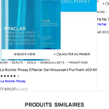
c
t
ACNÉ
i
o
Hyfac 
n
Hyfac
s
48.900
,
i
l
é
QUICK VIEW
AJOUTER AU PANIER
l
i
ACNÉ
BEAUTÉ
DEALS
DÉMAQUILLANTS
PROMOTIONS
m
La Roche-Posay Effaclar Gel Moussant Purifiant 400 Ml
i
Note
5.00
sur 5
5
n
La Roche-Posay
e
l
77.900
DT
89.900
DT
e
s
PRODUITS SIMILAIRES
i