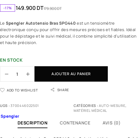
149.900
DT
-17%
179.900
DT
Le
Spengler Autotensio Bras SPG440
est un tensiomètre
électronique conçu pour offrir des mesures précises et fiables. Idéal
pour le dépistage et le suivi médical, il combine simplicité d’utilisation
et haute précision.
EN STOCK
AJOUTER AU PANIER
SHARE
ADD TO WISHLIST
UGS :
3700446022501
CATÉGORIES :
AUTO-MESURE
,
MATÉRIEL MÉDICAL
Spengler
DESCRIPTION
CONTENANCE
AVIS (0)