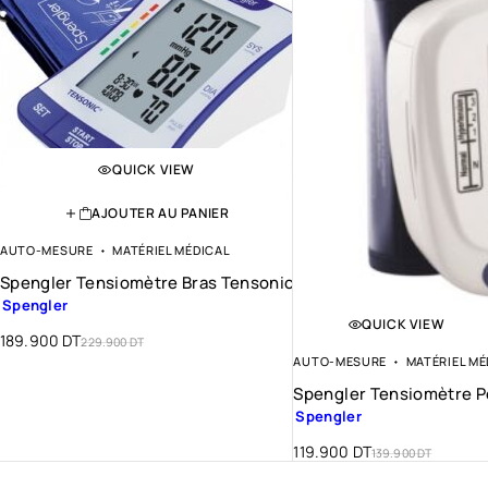
QUICK VIEW
AJOUTER AU PANIER
AUTO-MESURE
MATÉRIEL MÉDICAL
Spengler Tensiomètre Bras Tensonic
Spengler
QUICK VIEW
189.900
DT
229.900
DT
AUTO-MESURE
MATÉRIEL MÉ
Spengler Tensiomètre P
Spengler
119.900
DT
139.900
DT