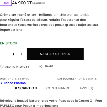
44.900
DT
-15%
52.900
DT
Crème anti-acné et anti-brillance
enrichie en niacinamide
pour
réguler l’excès de sébum
,
réduire l’apparence des
boutons
et
resserrer les pores des peaux grasses sujettes aux
imperfections
EN STOCK
AJOUTER AU PANIER
SHARE
ADD TO WISHLIST
UGS :
3401378651400
CATÉGORIES :
ACNÉ
,
BEAUTÉ
Alliance Pharma
DESCRIPTION
CONTENANCE
AVIS (0)
Révélez la Beauté Naturelle de votre Peau avec la Crème Oil Free
PAPULEX
pour Peaux à Imperfections