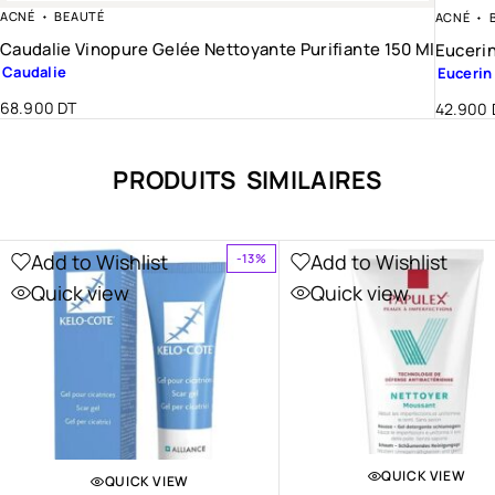
ACNÉ
BEAUTÉ
ACNÉ
Caudalie Vinopure Gelée Nettoyante Purifiante 150 Ml
Eucerin
Caudalie
Eucerin
68.900
DT
42.900
PRODUITS SIMILAIRES
Add to Wishlist
Add to Wishlist
-13%
Quick view
Quick view
QUICK VIEW
QUICK VIEW