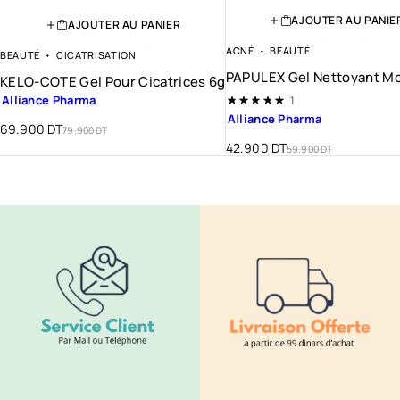
AJOUTER AU PANIE
AJOUTER AU PANIER
ACNÉ
BEAUTÉ
BEAUTÉ
CICATRISATION
PAPULEX Gel Nettoyant M
KELO-COTE Gel Pour Cicatrices 6g
Alliance Pharma
Note
5.00
sur 5
1
Alliance Pharma
69.900
DT
79.900
DT
42.900
DT
59.900
DT