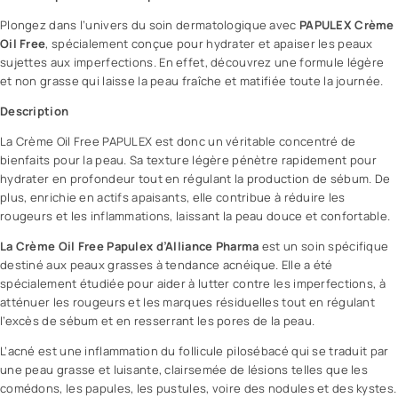
Plongez dans l’univers du soin dermatologique avec
PAPULEX
Crème
Oil Free
, spécialement conçue pour hydrater et apaiser les peaux
sujettes aux
imperfections
. En effet, découvrez une formule légère
et non grasse qui laisse la peau fraîche et matifiée toute la journée.
Description
La
Crème Oil Free
PAPULEX est donc un véritable concentré de
bienfaits pour la peau. Sa texture légère pénètre rapidement pour
hydrater en profondeur tout en régulant la production de
sébum
. De
plus, enrichie en actifs apaisants, elle contribue à réduire les
rougeurs et les inflammations, laissant la peau douce et confortable.
La Crème Oil Free Papulex d’Alliance Pharma
est un soin spécifique
destiné aux
peaux grasses
à tendance acnéique. Elle a été
spécialement étudiée pour aider à lutter contre les imperfections, à
atténuer les rougeurs et les marques résiduelles tout en régulant
l’
excès de sébum
et en resserrant les pores de la peau.
L’
acné
est une inflammation du follicule pilosébacé qui se traduit par
une peau grasse et luisante, clairsemée de lésions telles que les
comédons, les papules, les pustules, voire des nodules et des kystes.