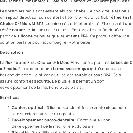
Nuk
Tétine First Choice 0-6Mois M : Confort et Sécurité pour Bébé
Les premiers mois sont essentiels pour bébé. Le choix de la tétine a
un impact direct sur son confort et son bien-être. La
Nuk
Tétine First
Choice 0-6Mois M
BT2
combine sécurité et praticité. Elle garantit une
tétée naturelle
, imitant celle au sein. En plus, elle est fabriquée à
partir de
silicone
de haute qualité et
sans BPA
. Ce produit offre une
solution parfaite pour accompagner votre bébé.
Description
La
Nuk
Tétine First Choice 0-6 Mois M
est idéale pour les
bébés de 0
à 6 mois.
Elle présente une
forme anatomique
qui s’adapte à la
bouche de bébé. Le silicone utilisé est
souple
et
sans BPA
. Cela
assure confort et sécurité. De plus, elle permet un bon
développement de la mâchoire et du palais.
Bénéfices
Confort optimal
: Silicone souple et forme anatomique pour
une succion naturelle et agréable.
Développement bucco-dentaire
: Contribue au bon
développement de la mâchoire et du palais.
Sécurité
: Sans BPA, cette tétine est parfaitement sûre pour