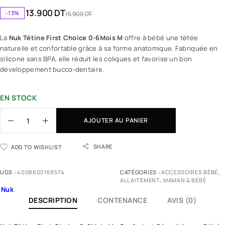
13.900
DT
-13%
15.900
DT
La
Nuk Tétine First Choice 0-6Mois M
offre à bébé une tétée
naturelle et confortable grâce à sa forme anatomique. Fabriquée en
silicone sans BPA, elle réduit les coliques et favorise un bon
développement bucco-dentaire.
EN STOCK
AJOUTER AU PANIER
SHARE
ADD TO WISHLIST
UGS :
4008600169574
CATÉGORIES :
ACCESSOIRES BÉBÉ
,
ALLAITEMENT
,
MAMAN & BÉBÉ
Nuk
DESCRIPTION
CONTENANCE
AVIS (0)