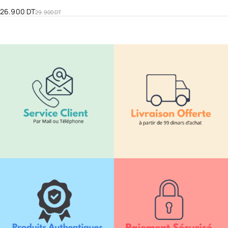
26.900
DT
29.900
DT