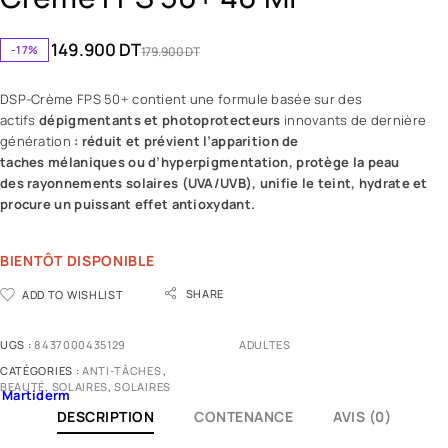
149.900
DT
-17%
179.900
DT
DSP-Crème FPS 50+ contient une formule basée sur des
actifs
dépigmentants et photoprotecteurs
innovants de dernière
génération
: réduit et prévient l’apparition de
taches mélaniques ou d’hyperpigmentation, protège la peau
des rayonnements solaires (UVA/UVB), unifie le teint, hydrate et
procure un puissant effet antioxydant.
BIENTÔT DISPONIBLE
SHARE
ADD TO WISHLIST
UGS :
8437000435129
ADULTES
CATÉGORIES :
ANTI-TÂCHES
,
BEAUTÉ
,
SOLAIRES
,
SOLAIRES
Martiderm
DESCRIPTION
CONTENANCE
AVIS (0)