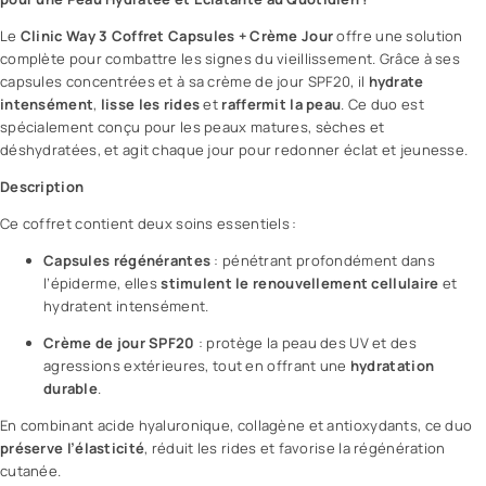
Le
Clinic Way
3 Coffret Capsules +
Crème
Jour
offre une solution
complète pour combattre les signes du vieillissement. Grâce à ses
capsules concentrées et à sa crème de jour SPF20, il
hydrate
intensément
,
lisse les rides
et
raffermit la peau
. Ce duo est
spécialement conçu pour les peaux matures, sèches et
déshydratées, et agit chaque jour pour redonner éclat et jeunesse.
Description
Ce coffret contient deux soins essentiels :
Capsules régénérantes
: pénétrant profondément dans
l’épiderme, elles
stimulent le renouvellement cellulaire
et
hydratent intensément.
Crème de jour SPF20
: protège la peau des UV et des
agressions extérieures, tout en offrant une
hydratation
durable
.
En combinant
acide hyaluronique
, collagène et antioxydants, ce duo
préserve l’élasticité
, réduit les rides et favorise la régénération
cutanée.