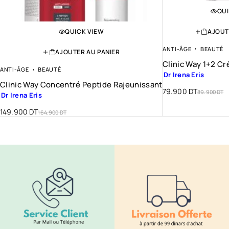
QUI
AJOUT
QUICK VIEW
ANTI-ÂGE
BEAUTÉ
AJOUTER AU PANIER
Clinic Way 1+2 C
ANTI-ÂGE
BEAUTÉ
Dr Irena Eris
Clinic Way Concentré Peptide Rajeunissant
79.900
DT
89.900
DT
Dr Irena Eris
149.900
DT
164.900
DT