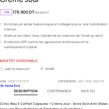
179.900
DT
-10%
199.900
DT
Enrichies en acide hyaluronique et collagène pour une hydratation
intense .
Atténue les rides, lisse l’épiderme et redonne de l’éclat au teint.
Protection SPF contre les agressions extérieures et le
vieillissement cutané.
BIENTÔT DISPONIBLE
SHARE
ADD TO WISHLIST
UGS :
5900717571013
CATÉGORIES :
ANTI-ÂGE
,
BEAUTÉ
Dr Irena Eris
DESCRIPTION
CONTENANCE
AVIS (0)
Clinic Way
3 Coffret Capsules + Crème Jour : Votre Soin Anti-Rides
pour une Peau Hydratée et Éclatante au Quotidien !