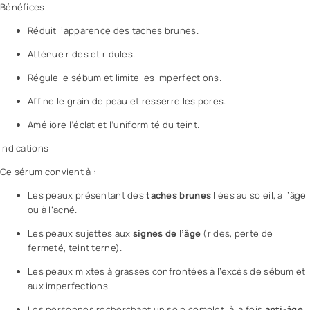
Bénéfices
Réduit l’apparence des taches brunes.
Atténue rides et ridules.
Régule le sébum et limite les imperfections.
Affine le grain de peau et resserre les pores.
Améliore l’éclat et l’uniformité du teint.
Indications
Ce sérum convient à :
Les peaux présentant des
taches brunes
liées au soleil, à l’âge
ou à l’
acné
.
Les peaux sujettes aux
signes de l’âge
(rides, perte de
fermeté, teint terne).
Les peaux mixtes à grasses confrontées à l’excès de sébum et
aux imperfections.
Les personnes recherchant un soin complet, à la fois
anti-âge
,