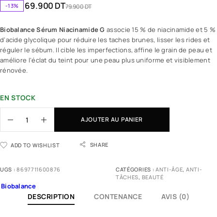
69.900
DT
-13%
79.900
DT
Biobalance Sérum Niacinamide G
associe 15 % de niacinamide et 5 %
d’acide glycolique pour réduire les taches brunes, lisser les rides et
réguler le sébum. Il cible les imperfections, affine le grain de peau et
améliore l’éclat du teint pour une peau plus uniforme et visiblement
rénovée.
EN STOCK
AJOUTER AU PANIER
SHARE
ADD TO WISHLIST
UGS :
8697711600876
CATÉGORIES :
ANTI-ÂGE
,
ANTI-
TÂCHES
,
BEAUTÉ
Biobalance
DESCRIPTION
CONTENANCE
AVIS (0)