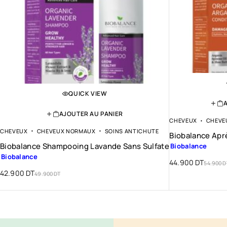
QUICK VIEW
AJOUTER AU PANIER
CHEVEUX
CHEVE
CHEVEUX
CHEVEUX NORMAUX
SOINS ANTICHUTE
Biobalance Ap
Biobalance Shampooing Lavande Sans Sulfate
Biobalance
Biobalance
44.900
DT
54.900
D
42.900
DT
49.900
DT