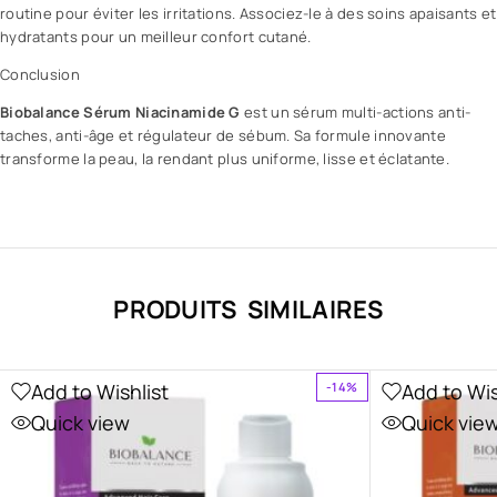
routine pour éviter les irritations. Associez-le à des soins apaisants et
hydratants pour un meilleur confort cutané.
Conclusion
Biobalance Sérum Niacinamide G
est un sérum multi-actions anti-
taches, anti-âge et régulateur de sébum. Sa formule innovante
transforme la peau, la rendant plus uniforme, lisse et éclatante.
PRODUITS SIMILAIRES
Add to Wishlist
Add to Wis
-14%
Quick view
Quick vie