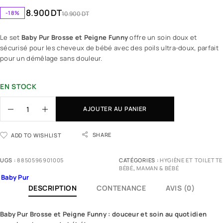
8.900
DT
-18%
10.900
DT
Le set
Baby Pur Brosse et Peigne Funny
offre un soin doux et
sécurisé pour les cheveux de bébé avec des poils ultra-doux, parfait
pour un démêlage sans douleur.
EN STOCK
AJOUTER AU PANIER
SHARE
ADD TO WISHLIST
UGS :
8850596901005
CATÉGORIES :
HYGIÈNE ET TOILETTE
BÉBÉ
,
MAMAN & BÉBÉ
Baby Pur
DESCRIPTION
CONTENANCE
AVIS (0)
Baby Pur
Brosse et Peigne Funny : douceur et soin au quotidien