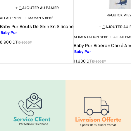
AJOUTER AU PANIER
QUICK VI
ALLAITEMENT
MAMAN & BÉBÉ
Baby Pur Bouts De Sein En Silicone
AJOUTER AU 
Baby Pur
ALIMENTATION BÉBÉ
ALLAITEM
8.900
DT
10.900
DT
Baby Pur Biberon Carré A
Baby Pur
11.900
DT
13.900
DT