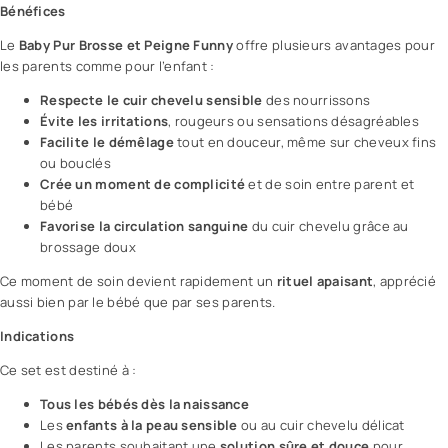
Bénéfices
Le
Baby Pur Brosse et Peigne Funny
offre plusieurs avantages pour
les parents comme pour l’enfant :
Respecte le cuir chevelu sensible
des nourrissons
Évite les irritations
, rougeurs ou sensations désagréables
Facilite le démêlage
tout en douceur, même sur cheveux fins
ou bouclés
Crée un moment de complicité
et de soin entre parent et
bébé
Favorise la circulation sanguine
du cuir chevelu grâce au
brossage doux
Ce moment de soin devient rapidement un
rituel apaisant
, apprécié
aussi bien par le bébé que par ses parents.
Indications
Ce set est destiné à :
Tous les bébés dès la naissance
Les
enfants à la peau sensible
ou au cuir chevelu délicat
Les parents souhaitant une
solution sûre et douce
pour