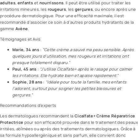
adultes
,
enfants
et
nourrissons
. Il peut être utilisé pour traiter les
irritations mineures, les
rougeurs
, les
gerçures
, ou encore après une
procédure dermatologique. Pour une efficacité maximale, il est
recommandé d’associer ce soin à d’autres produits hydratants de la
gamme
Avène
.
Témoignages et Avis
Marie, 34 ans
:
“Cette crème a sauvé ma peau sensible. Après
quelques jours d’utilisation, mes rougeurs et irritations ont
presque totalement disparu.”
Paul, 45 ans
:
“J’utilise Cicalfate+ après le rasage pour calmer
les irritations. Elle hydrate bien et apaise rapidement.”
Sophie, 28 ans
:
“Idéale pour toute la famille, mes enfants
l’adorent, surtout pour soigner les petites blessures et
gerçures.”
Recommandations d’experts
Les dermatologues recommandent la
Cicalfate+ Crème Réparatrice
Protectrice
pour son efficacité prouvée dans le traitement des
peaux
irritées
, abîmées ou après des traitements dermatologiques. Grâce à
sa formule hypoallergénique et sans parfum, elle convient donc