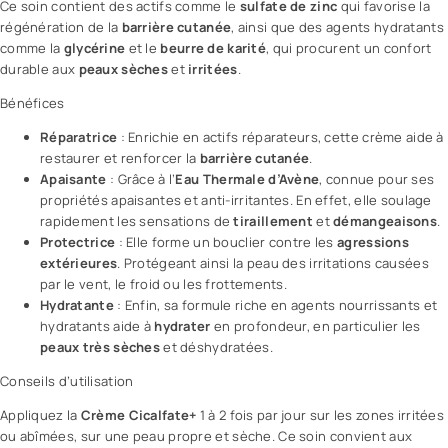
Ce soin contient des actifs comme le
sulfate de zinc
qui favorise la
régénération de la
barrière cutanée
, ainsi que des agents hydratants
comme la
glycérine
et le
beurre de karité
, qui procurent un confort
durable aux
peaux sèches
et
irritées
.
Bénéfices
Réparatrice
: Enrichie en actifs réparateurs, cette crème aide à
restaurer et renforcer la
barrière cutanée
.
Apaisante
: Grâce à l’
Eau Thermale d’Avène
, connue pour ses
propriétés apaisantes et anti-irritantes. En effet, elle soulage
rapidement les sensations de
tiraillement
et
démangeaisons
.
Protectrice
: Elle forme un bouclier contre les
agressions
extérieures
. Protégeant ainsi la peau des irritations causées
par le vent, le froid ou les frottements.
Hydratante
: Enfin, sa formule riche en agents nourrissants et
hydratants aide à
hydrater
en profondeur, en particulier les
peaux très sèches
et déshydratées.
Conseils d’utilisation
Appliquez la
Crème Cicalfate+
1 à 2 fois par jour sur les zones irritées
ou abîmées, sur une peau propre et sèche. Ce soin convient aux