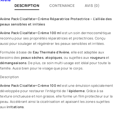
Avène
DESCRIPTION
CONTENANCE
AVIS (0)
Avène
Pack
Cicalfate+ Crème Réparatrice Protectrice
– L’alliée des
peaux sensibles et irritées
Avène
Pack Cicalfate+
Crème
100 ml
est un soin dermocosmétique
reconnu pour ses propriétés réparatrices et protectrices. Conçu
aussi pour soulager et régénérer les peaux sensibles et irritées.
Formulée à base de
Eau Thermale
d’Avène
, elle est adaptée aux
besoins des
peaux sèches
,
atopiques
, ou sujettes aux
rougeurs
et
démangeaisons
. De plus, ce soin multi-usage est idéal pour toute la
famille. Aussi bien pour le visage que pour le corps.
Description
Avène Pack Cicalfate+ Crème 100 ml
est une émulsion spécialement
développée pour restaurer l’intégrité de l’
épiderme
. Grâce à sa
texture onctueuse et non grasse, elle forme un film protecteur sur la
peau. Accélérant ainsi la
cicatrisation
et apaisant les zones sujettes
aux
irritations
.