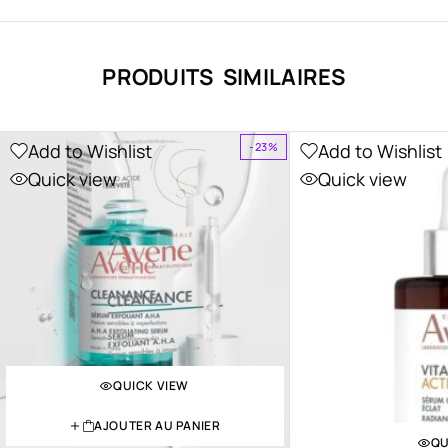
PRODUITS SIMILAIRES
Add to Wishlist
Add to Wishlist
-23%
Quick view
Quick view
QUICK VIEW
AJOUTER AU PANIER
QU