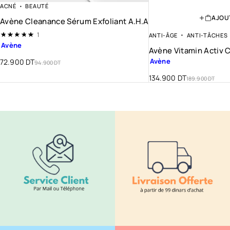
ACNÉ
BEAUTÉ
AJOU
Avène Cleanance Sérum Exfoliant A.H.A
Note
5.00
sur 5
1
ANTI-ÂGE
ANTI-TÂCHES
Avène
Avène Vitamin Activ 
Avène
72.900
DT
94.900
DT
134.900
DT
189.900
DT