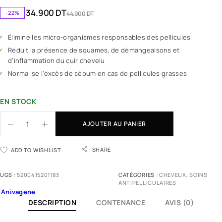
34.900
DT
-22%
44.900
DT
Élimine les micro-organismes responsables des pellicules
Réduit la présence de squames, de démangeaisons et
d’inflammation du cuir chevelu
Normalise l’excès de sébum en cas de pellicules grasses
EN STOCK
AJOUTER AU PANIER
SHARE
ADD TO WISHLIST
UGS :
5200415201183
CATÉGORIES :
CHEVEUX
,
SOINS
ANTIPELLICULAIRES
Anivagene
DESCRIPTION
CONTENANCE
AVIS (0)