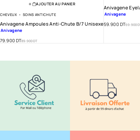
AJOUTER AU PANIER
Anivagene Eyel
Anivagene
CHEVEUX
SOINS ANTICHUTE
Anivagene Ampoules Anti-Chute B/7 Unisexe
59.900
DT
69.900
D
Anivagene
79.900
DT
89.900
DT