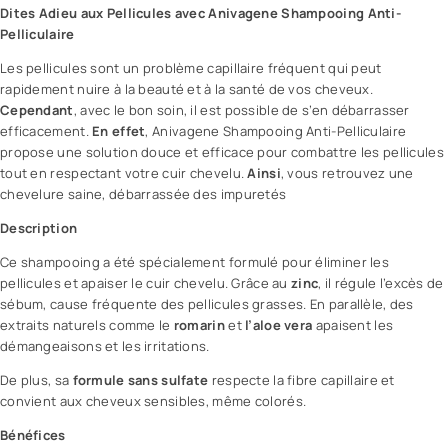
Dites Adieu aux Pellicules avec
Anivagene
Shampooing Anti-
Pelliculaire
Les pellicules sont un problème capillaire fréquent qui peut
rapidement nuire à la
beauté
et à la
santé
de vos cheveux.
Cependant
, avec le bon soin, il est possible de s’en débarrasser
efficacement.
En effet
, Anivagene
Shampooing Anti-Pelliculaire
propose une solution douce et efficace pour combattre les pellicules
tout en respectant votre
cuir chevelu
.
Ainsi
, vous retrouvez une
chevelure saine, débarrassée des impuretés
Description
Ce shampooing a été spécialement formulé pour éliminer les
pellicules et apaiser le cuir chevelu. Grâce au
zinc
, il régule l’
excès de
sébum
, cause fréquente des pellicules grasses. En parallèle, des
extraits naturels comme le
romarin
et
l’aloe vera
apaisent les
démangeaisons et les irritations.
De plus, sa
formule sans sulfate
respecte la fibre capillaire et
convient aux cheveux sensibles, même colorés.
Bénéfices