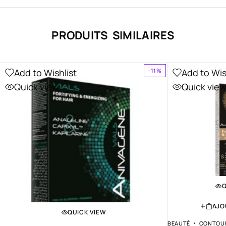
PRODUITS SIMILAIRES
Add to Wishlist
Add to Wis
-11%
Quick view
Quick vie
Q
AJO
QUICK VIEW
BEAUTÉ
CONTOUR