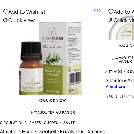
Add to Wishlist
Add to W
-17%
Quick view
Quick v
QUIC
AJOUTE
PANIER
ANTI-ÂGE
BE
Almaflore Ar
Almaflore
6.900
DT
7.400
D
QUICK VIEW
AJOUTER AU PANIER
CIRCULATION & JAMBES LOURDES
SANTÉ
Almaflore Huile Essentielle Eucalyptus Citronné