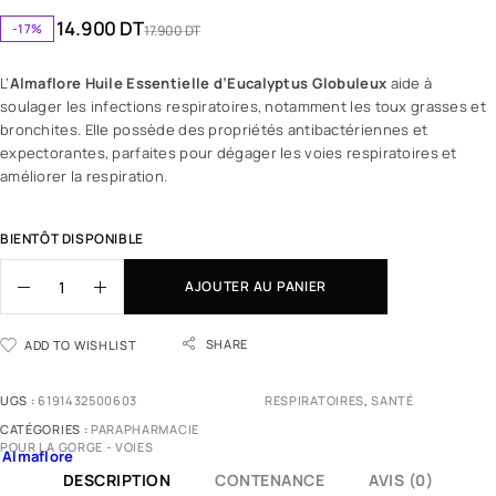
14.900
DT
-17%
17.900
DT
L’
Almaflore Huile Essentielle d’Eucalyptus Globuleux
aide à
soulager les infections respiratoires, notamment les toux grasses et
bronchites. Elle possède des propriétés antibactériennes et
expectorantes, parfaites pour dégager les voies respiratoires et
améliorer la respiration.
BIENTÔT DISPONIBLE
AJOUTER AU PANIER
SHARE
ADD TO WISHLIST
UGS :
6191432500603
RESPIRATOIRES
,
SANTÉ
CATÉGORIES :
PARAPHARMACIE
POUR LA GORGE - VOIES
Almaflore
DESCRIPTION
CONTENANCE
AVIS (0)