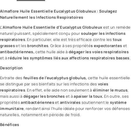
Almaflore
Huile Essentielle Eucalyptus Globuleux : Soulagez
Naturellement les Infections Respiratoires
L’
Almaflore
Huile Essentielle d’Eucalyptus Globuleux
est un remède
naturel puissant, spécialement conçu pour
soulager les infections
respiratoires
. En particulier, elle est très efficace contre les
toux
grasses
et les
bronchites
. Grâce à ses propriété
s expectorantes
et
antibactériennes,
cette huile aide à
dégager les voies respiratoires
et à
réduire les symptômes liés aux affections respiratoires basses
.
Description
Extraite des
feuilles de l’eucalyptus globulus,
cette huile essentielle
se distingue par ses bienfaits sur les infections des
voies
respiratoires
. En effet, elle aide non seulement à
éliminer le mucus
,
mais aussi à
dégager les bronches
et à
apaiser la toux.
En outre, ses
propriétés
antibactériennes
et
antivirales
soutiennent le
système
immunitaire
, rendant ainsi l’huile idéale pour renforcer vos défenses
naturelles, notamment en période de froid.
Bénéfices