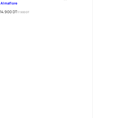
Almaflore
14.900
DT
17.900
DT