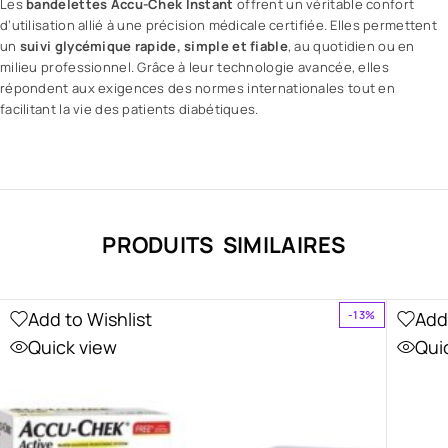
Les
bandelettes Accu-Chek Instant
offrent un véritable confort
d’utilisation allié à une précision médicale certifiée. Elles permettent
un
suivi glycémique rapide, simple et fiable
, au quotidien ou en
milieu professionnel. Grâce à leur technologie avancée, elles
répondent aux exigences des normes internationales tout en
facilitant la vie des patients diabétiques.
PRODUITS SIMILAIRES
Add to Wishlist
Add
-13%
Quick view
Qui