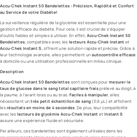
Accu-Chek
Instant 50 Bandelettes : Précision, Rapidité et Confort
au Service de votre Diabète!
La surveillance régulière de la glycémie est essentielle pour une
gestion efficace du diabète. Pour cela, il est crucial de s’équiper
d’outils fiables et simples à utiliser. En effet,
Accu-Chek Instant 50
Bandelettes
, compatibles avec les
lecteurs Accu-Chek Instant
et
Accu-Chek Instant S,
offrent une solution rapide et précise. Grâce à
leur technologie avancée, elles permettent un
autocontrôle efficace
à domicile ou une utilisation professionnelle en milieu clinique.
Description
Accu-Chek
Instant 50 Bandelettes
sont conçues pour
mesurer le
taux de glucose dans le sang total capillaire frais
prélevé au doigt, à
la paume, à l’avant-bras ou au bras.
Faciles à manipuler
, elles
nécessitent un
très petit échantillon de sang
(0,6 µL) et affichent
les
résultats en moins de 4 secondes
. De plus, leur compatibilité
avec les
lecteurs de glycémie Accu-Chek Instant
et
Instant S
assure une expérience fluide et sécurisée.
Par ailleurs, ces bandelettes sont également utilisées dans les