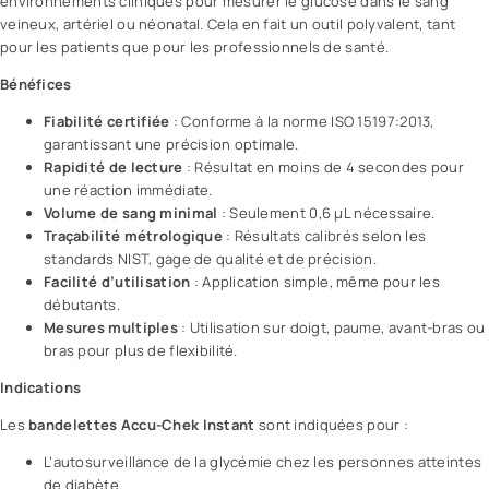
environnements cliniques pour mesurer le glucose dans le sang
veineux, artériel ou néonatal. Cela en fait un outil polyvalent, tant
pour les patients que pour les professionnels de
santé
.
Bénéfices
Fiabilité certifiée
: Conforme à la norme ISO 15197:2013,
garantissant une précision optimale.
Rapidité de lecture
: Résultat en moins de 4 secondes pour
une réaction immédiate.
Volume de sang minimal
: Seulement 0,6 µL nécessaire.
Traçabilité métrologique
: Résultats calibrés selon les
standards NIST, gage de qualité et de précision.
Facilité d’utilisation
: Application simple, même pour les
débutants.
Mesures multiples
: Utilisation sur doigt, paume, avant-bras ou
bras pour plus de flexibilité.
Indications
Les
bandelettes Accu-Chek Instant
sont indiquées pour :
L’autosurveillance de la glycémie chez les personnes atteintes
de diabète.