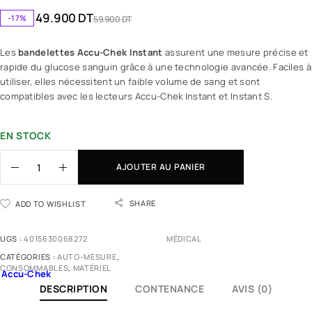
49.900
DT
-17%
59.900
DT
Les
bandelettes Accu-Chek Instant
assurent une mesure précise et
rapide du glucose sanguin grâce à une technologie avancée. Faciles à
utiliser, elles nécessitent un faible volume de sang et sont
compatibles avec les lecteurs Accu-Chek Instant et Instant S.
EN STOCK
AJOUTER AU PANIER
SHARE
ADD TO WISHLIST
UGS :
4015630068272
MÉDICAL
CATÉGORIES :
AUTO-MESURE
,
CONSOMMABLES
,
MATÉRIEL
Accu-Chek
DESCRIPTION
CONTENANCE
AVIS (0)