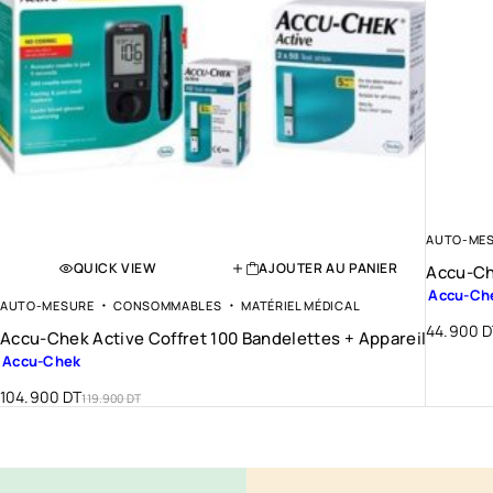
AUTO-ME
QUICK VIEW
AJOUTER AU PANIER
Accu-Ch
Accu-Ch
AUTO-MESURE
CONSOMMABLES
MATÉRIEL MÉDICAL
44.900
D
Accu-Chek Active Coffret 100 Bandelettes + Appareil
Accu-Chek
104.900
DT
119.900
DT